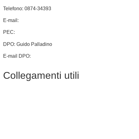
Telefono: 0874-34393
E-mail:
cbic828003@istruzione.it
PEC:
cbic828003@pec.istruzione.it
DPO: Guido Palladino
E-mail DPO:
guido.palladino.dpo@gmail.com
Collegamenti utili
Contatti
MIUR
Albo Online
Scuola in Chiaro