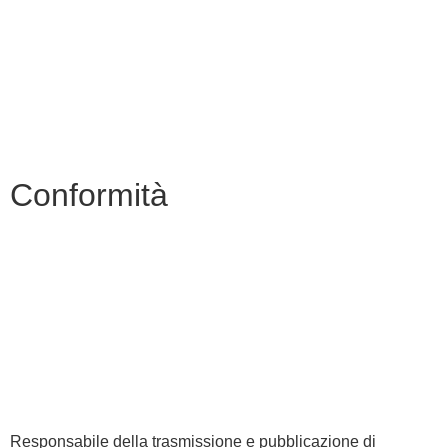
Ufficio Scolastico Regionale
Invalsi
Iscrizioni Online
Pago Pa
Conformità
Privacy Policy
Dichiarazione di accessibilità
Note legali
Responsabile della trasmissione e pubblicazione di