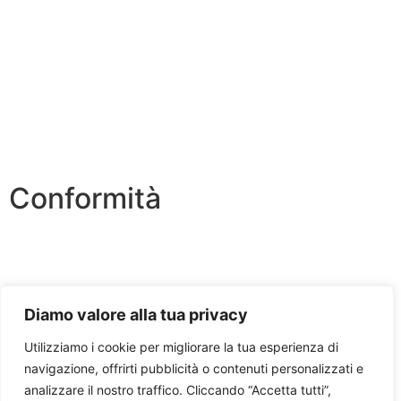
Scuola in Chiaro
Ufficio Scolastico Regionale
Invalsi
Iscrizioni Online
Pago Pa
Conformità
Privacy Policy
Dichiarazione di accessibilità
Diamo valore alla tua privacy
Note legali
Utilizziamo i cookie per migliorare la tua esperienza di
navigazione, offrirti pubblicità o contenuti personalizzati e
analizzare il nostro traffico. Cliccando “Accetta tutti”,