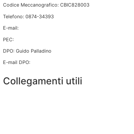
Codice Meccanografico: CBIC828003
Telefono: 0874-34393
E-mail:
cbic828003@istruzione.it
PEC:
cbic828003@pec.istruzione.it
DPO: Guido Palladino
E-mail DPO:
guido.palladino.dpo@gmail.com
Collegamenti utili
Contatti
MIUR
Albo Online