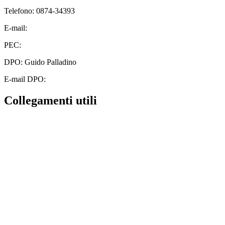
Telefono: 0874-34393
E-mail:
cbic828003@istruzione.it
PEC:
cbic828003@pec.istruzione.it
DPO: Guido Palladino
E-mail DPO:
guido.palladino.dpo@gmail.com
Collegamenti utili
Contatti
MIUR
Albo Online
Scuola in Chiaro
Ufficio Scolastico Regionale
Invalsi
Iscrizioni Online