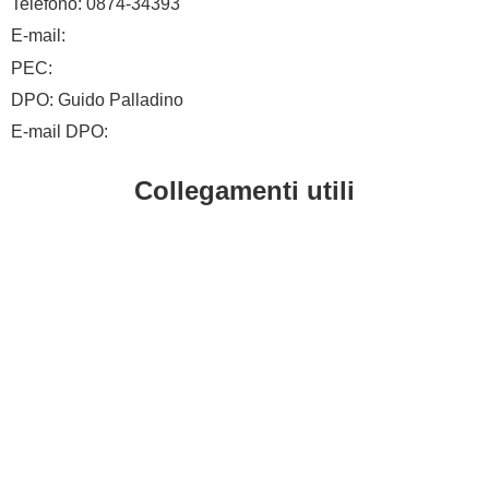
Telefono: 0874-34393
E-mail:
cbic828003@istruzione.it
PEC:
cbic828003@pec.istruzione.it
DPO: Guido Palladino
E-mail DPO:
guido.palladino.dpo@gmail.com
Collegamenti utili
Contatti
MIUR
Albo Online
Scuola in Chiaro
Ufficio Scolastico Regionale
Invalsi
Iscrizioni Online