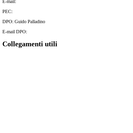
E-mail:
cbic828003@istruzione.it
PEC:
cbic828003@pec.istruzione.it
DPO: Guido Palladino
E-mail DPO:
guido.palladino.dpo@gmail.com
Collegamenti utili
Contatti
MIUR
Albo Online
Scuola in Chiaro
Ufficio Scolastico Regionale
Invalsi
Iscrizioni Online
Pago Pa