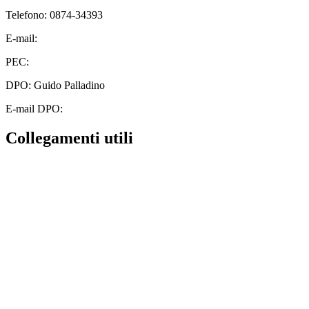
Telefono: 0874-34393
E-mail:
cbic828003@istruzione.it
PEC:
cbic828003@pec.istruzione.it
DPO: Guido Palladino
E-mail DPO:
guido.palladino.dpo@gmail.com
Collegamenti utili
Contatti
MIUR
Albo Online
Scuola in Chiaro
Ufficio Scolastico Regionale
Invalsi
Iscrizioni Online