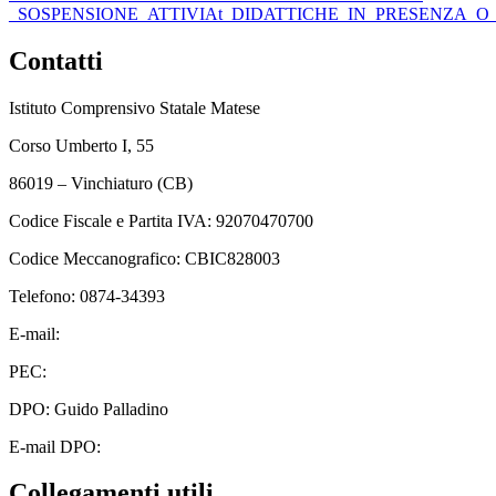
_SOSPENSIONE_ATTIVIAt_DIDATTICHE_IN_PRESENZA_O
Contatti
Istituto Comprensivo Statale Matese
Corso Umberto I, 55
86019 – Vinchiaturo (CB)
Codice Fiscale e Partita IVA: 92070470700
Codice Meccanografico: CBIC828003
Telefono: 0874-34393
E-mail:
cbic828003@istruzione.it
PEC:
cbic828003@pec.istruzione.it
DPO: Guido Palladino
E-mail DPO:
guido.palladino.dpo@gmail.com
Collegamenti utili