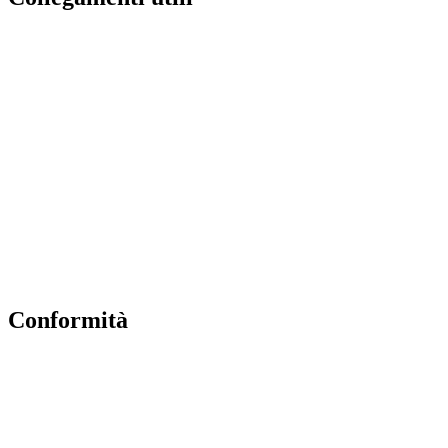
Contatti
MIUR
Albo Online
Scuola in Chiaro
Ufficio Scolastico Regionale
Invalsi
Iscrizioni Online
Pago Pa
Conformità
Privacy Policy
Dichiarazione di accessibilità
Note legali