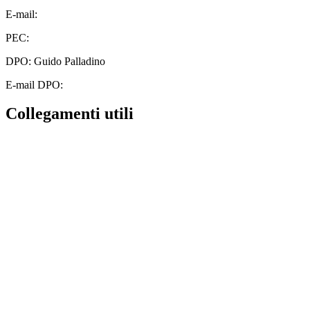
E-mail:
cbic828003@istruzione.it
PEC:
cbic828003@pec.istruzione.it
DPO: Guido Palladino
E-mail DPO:
guido.palladino.dpo@gmail.com
Collegamenti utili
Contatti
MIUR
Albo Online
Scuola in Chiaro
Ufficio Scolastico Regionale
Invalsi
Iscrizioni Online
Pago Pa