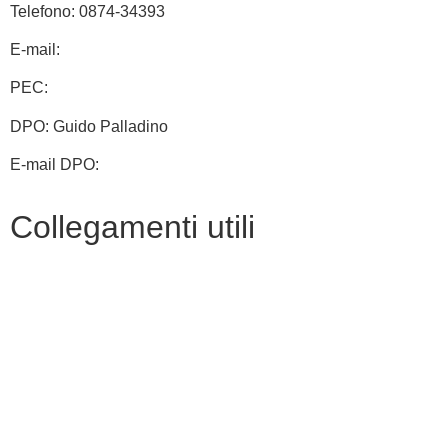
Telefono: 0874-34393
E-mail:
cbic828003@istruzione.it
PEC:
cbic828003@pec.istruzione.it
DPO: Guido Palladino
E-mail DPO:
guido.palladino.dpo@gmail.com
Collegamenti utili
Contatti
MIUR
Albo Online
Scuola in Chiaro