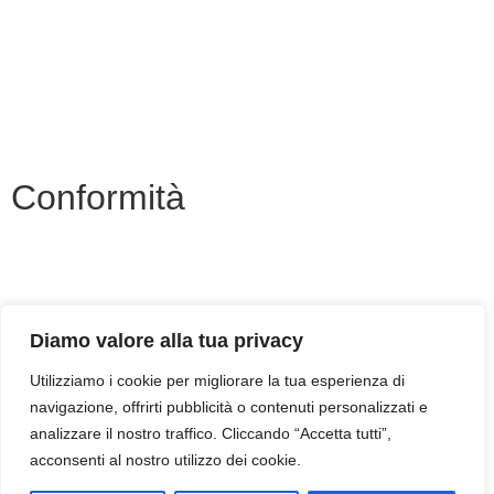
Ufficio Scolastico Regionale
Invalsi
Iscrizioni Online
Pago Pa
Conformità
Privacy Policy
Dichiarazione di accessibilità
Diamo valore alla tua privacy
Note legali
Utilizziamo i cookie per migliorare la tua esperienza di
navigazione, offrirti pubblicità o contenuti personalizzati e
analizzare il nostro traffico. Cliccando “Accetta tutti”,
acconsenti al nostro utilizzo dei cookie.
Responsabile della trasmissione e pubblicazione di