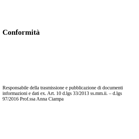
Iscrizioni Online
Pago Pa
Conformità
Privacy Policy
Dichiarazione di accessibilità
Note legali
Responsabile della trasmissione e pubblicazione di documenti
informazioni e dati ex. Art. 10 d.lgs 33/2013 ss.mm.ii. – d.lgs
97/2016 Prof.ssa Anna Ciampa