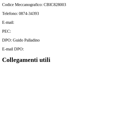
Codice Meccanografico: CBIC828003
Telefono: 0874-34393
E-mail:
cbic828003@istruzione.it
PEC:
cbic828003@pec.istruzione.it
DPO: Guido Palladino
E-mail DPO:
guido.palladino.dpo@gmail.com
Collegamenti utili
Contatti
MIUR
Albo Online
Scuola in Chiaro
Ufficio Scolastico Regionale
Invalsi