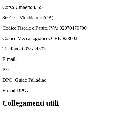
Corso Umberto I, 55
86019 – Vinchiaturo (CB)
Codice Fiscale e Partita IVA: 92070470700
Codice Meccanografico: CBIC828003
Telefono: 0874-34393
E-mail:
cbic828003@istruzione.it
PEC:
cbic828003@pec.istruzione.it
DPO: Guido Palladino
E-mail DPO:
guido.palladino.dpo@gmail.com
Collegamenti utili
Contatti
MIUR
Albo Online