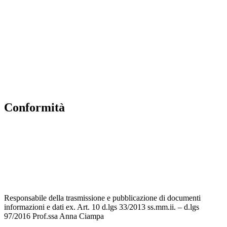
Scuola in Chiaro
Ufficio Scolastico Regionale
Invalsi
Iscrizioni Online
Pago Pa
Conformità
Privacy Policy
Dichiarazione di accessibilità
Note legali
Responsabile della trasmissione e pubblicazione di documenti
informazioni e dati ex. Art. 10 d.lgs 33/2013 ss.mm.ii. – d.lgs
97/2016 Prof.ssa Anna Ciampa