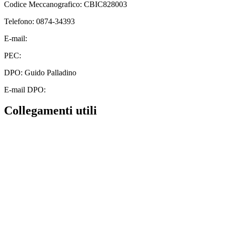
Codice Meccanografico: CBIC828003
Telefono: 0874-34393
E-mail:
cbic828003@istruzione.it
PEC:
cbic828003@pec.istruzione.it
DPO: Guido Palladino
E-mail DPO:
guido.palladino.dpo@gmail.com
Collegamenti utili
Contatti
MIUR
Albo Online
Scuola in Chiaro
Ufficio Scolastico Regionale
Invalsi