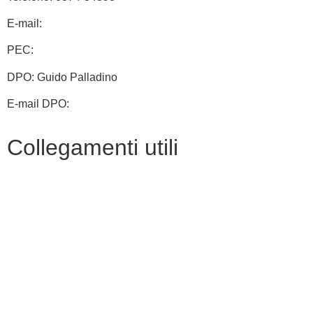
E-mail:
cbic828003@istruzione.it
PEC:
cbic828003@pec.istruzione.it
DPO: Guido Palladino
E-mail DPO:
guido.palladino.dpo@gmail.com
Collegamenti utili
Contatti
MIUR
Albo Online
Scuola in Chiaro
Ufficio Scolastico Regionale